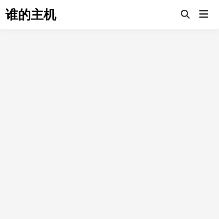
Skip
谁的主机
Mai
to
Open
Men
Search
content