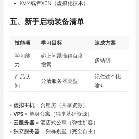
KVM或者XEN（虚拟化技术）
五、新手启动装备清单
技能项
学习目标
速成方案
学习能
碰上问题懂得百度
多钻研
力
搜索
产品认
记住这个比
分清服务器类型
知
喻↓
•
虚拟主机
= 合租房（共享资源）
•
VPS
= 单身公寓（独享基础资源）
•
云服务器
= 酒店式公寓（弹性扩容）
•
独立服务器
= 独栋别墅（完全自主）