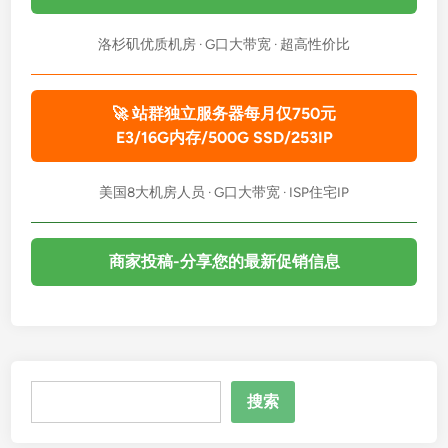
洛杉矶优质机房 · G口大带宽 · 超高性价比
🚀 站群独立服务器每月仅750元
E3/16G内存/500G SSD/253IP
美国8大机房人员 · G口大带宽 · ISP住宅IP
商家投稿-分享您的最新促销信息
搜
搜索
索