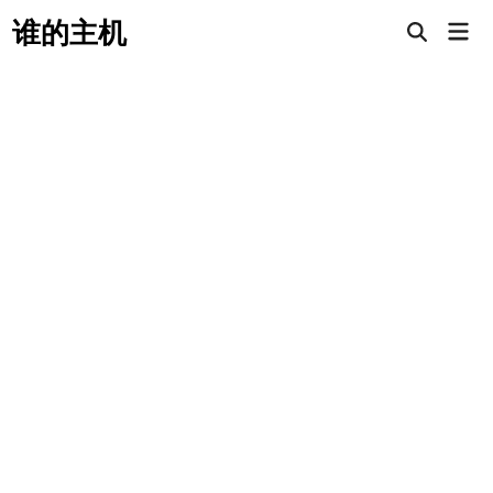
Skip
谁的主机
Mai
to
Open
Men
Search
content