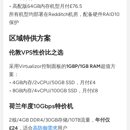
• 高配版64GB内存机型月付£76.5
所有机型均部署在Redditch机房，配备硬件RAID10
保护
区域特供方案
伦敦VPS性价比之选
采用Virtualizor控制面板的
1GBP/1GB RAM
超值方
案：
• 4GB内存/2vCPU/50GB SSD，月付£4
• 8GB内存/4vCPU/100GB SSD，月付£8
荷兰年度10Gbps特价机
2核/4GB DDR4/30GB存储/10TB流量，
年付仅
£24
，适合
高防御需求
用户