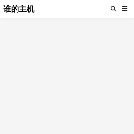
Skip
谁的主机
Mai
to
Open
Men
Search
content