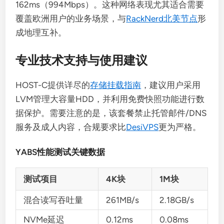
162ms（994Mbps）。这种网络表现尤其适合需要
覆盖欧洲用户的业务场景，与
RackNerd北美节点
形
成地理互补。
专业技术支持与使用建议
HOST-C提供详尽的
存储挂载指南
，建议用户采用
LVM管理大容量HDD，并利用免费快照功能进行数
据保护。需要注意的是，该套餐禁止托管邮件/DNS
服务及成人内容，合规要求比
DesiVPS
更为严格。
YABS性能测试关键数据
测试项目
4K块
1M块
混合读写吞吐量
261MB/s
2.18GB/s
NVMe延迟
0.12ms
0.08ms