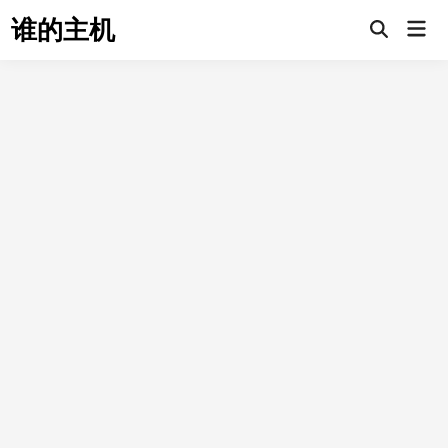
Skip
谁的主机
Mai
to
Open
Men
Search
content