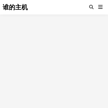
Skip
谁的主机
Mai
to
Open
Men
Search
content