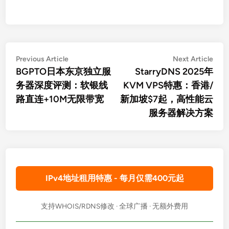
文
Previous
Nex
Previous Article
Next Article
article:
artic
BGPTO日本东京独立服
StarryDNS 2025年
章
务器深度评测：软银线
KVM VPS特惠：香港/
导
路直连+10M无限带宽
新加坡$7起，高性能云
航
服务器解决方案
IPv4地址租用特惠 - 每月仅需400元起
支持WHOIS/RDNS修改 · 全球广播 · 无额外费用