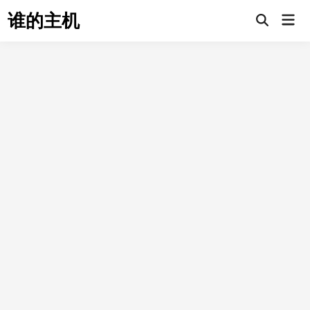
Skip
谁的主机
Mai
to
Open
Men
Search
content