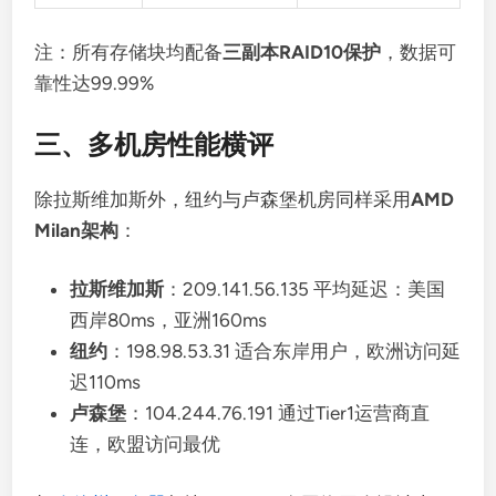
注：所有存储块均配备
三副本RAID10保护
，数据可
靠性达99.99%
三、多机房性能横评
除拉斯维加斯外，纽约与卢森堡机房同样采用
AMD
Milan架构
：
拉斯维加斯
：209.141.56.135 平均延迟：美国
西岸80ms，亚洲160ms
纽约
：198.98.53.31 适合东岸用户，欧洲访问延
迟110ms
卢森堡
：104.244.76.191 通过Tier1运营商直
连，欧盟访问最优