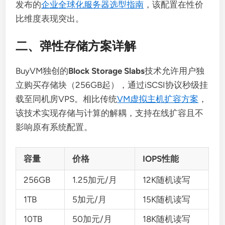
发布的
企业全球化服务器选型指南
，该配置在性价
比维度表现突出。
二、弹性存储方案详解
BuyVM独创的
Block Storage Slabs
技术允许用户独
立购买存储块（256GB起），通过iSCSI协议秒级挂
载至同机房VPS。相比传统
VM虚拟主机扩容方案
，
该技术实现存储与计算的解耦，支持在线扩容且不
影响原有系统配置。
容量
价格
IOPS性能
256GB
1.25加元/月
12K随机读写
1TB
5加元/月
15K随机读写
10TB
50加元/月
18K随机读写