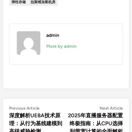
弹性存储
拉斯维加斯机房
admin
More by admin
文
Previous
Nex
Previous Article
Next Article
article:
artic
深度解析UEBA技术原
2025年直播服务器配置
章
理：从行为基线建模到
终极指南：从CPU选择
导
高级威胁检测
到带宽计算的全面解析