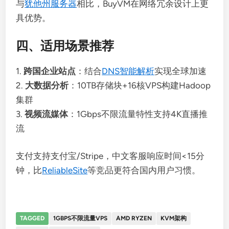
与
犹他州服务器
相比，BuyVM在网络冗余设计上更
具优势。
四、适用场景推荐
1.
跨国企业站点
：结合
DNS智能解析
实现全球加速
2.
大数据分析
：10TB存储块+16核VPS构建Hadoop
集群
3.
视频流媒体
：1Gbps不限流量特性支持4K直播推
流
支付支持支付宝/Stripe，中文客服响应时间<15分
钟，比
ReliableSite
等竞品更符合国内用户习惯。
TAGGED
1GBPS不限流量VPS
AMD RYZEN
KVM架构