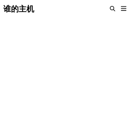
Skip
谁的主机
Mai
to
Open
Men
Search
content