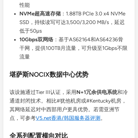
性能
NVMe超高速存储
：1.88TB PCIe 3.0 x4 NVMe
SSD，持续读写可达3,500/3,200 MB/s，延迟
低于50μs
10Gbps双网络
：基于AS62164和AS64236骨
干网，提供100TB月流量，可升级至1Gbps不限
流量
堪萨斯NOCIX数据中心优势
该设施通过Tier III认证，采用
N+1冗余供电系统
和冷
通道封闭技术。相比#犹他机房或#Kentucky机房，
其网络延迟对中西部用户更具优势。若需亚洲节
点，可参考
V5.net香港/韩国服务器评测
。
全系列配置横向对比