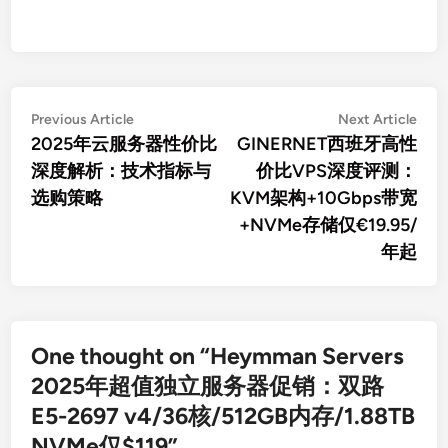
文
Previous
Nex
Previous Article
Next Article
article:
artic
2025年云服务器性价比
GINERNET西班牙高性
章
深度解析：技术指标与
价比VPS深度评测：
导
选购策略
KVM架构+10Gbps带宽
航
+NVMe存储仅€19.95/
年起
One thought on “
Heymman Servers
2025年超值独立服务器促销：双路
E5-2697 v4/36核/512GB内存/1.88TB
NVMe仅$119
”