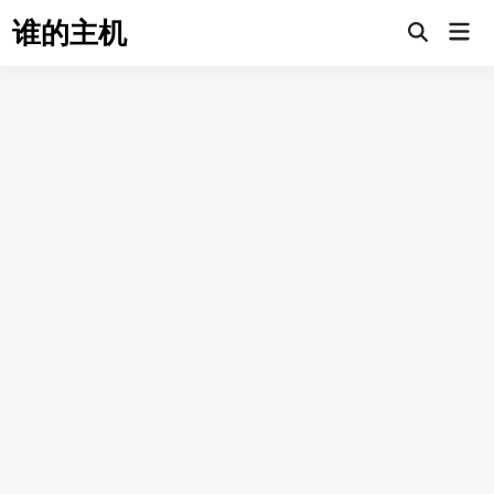
Skip
谁的主机
Mai
to
Open
Men
Search
content