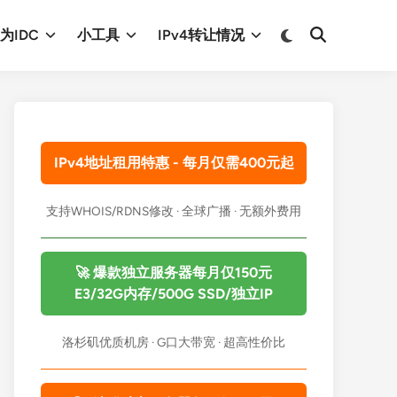
Switch
为IDC
小工具
IPv4转让情况
Open
to
Search
dark
mode
IPv4地址租用特惠 - 每月仅需400元起
支持WHOIS/RDNS修改 · 全球广播 · 无额外费用
🚀 爆款独立服务器每月仅150元
E3/32G内存/500G SSD/独立IP
洛杉矶优质机房 · G口大带宽 · 超高性价比