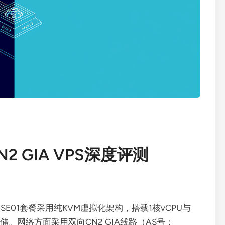
CN2 GIA VPS深度评测
AX-V-SE01套餐采用纯KVM虚拟化架构，搭载1核vCPU与
SSD存储。网络方面采用双向CN2 GIA线路（AS号：