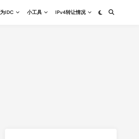
Switch
为IDC
小工具
IPv4转让情况
Open
to
Search
dark
mode