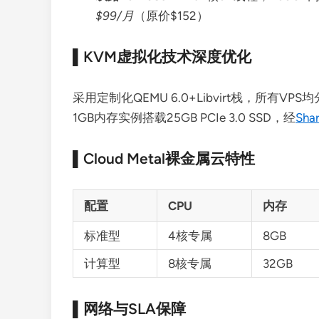
$99/月
（原价$152）
▌KVM虚拟化技术深度优化
采用定制化QEMU 6.0+Libvirt栈，所有VPS均分
1GB内存实例搭载25GB PCIe 3.0 SSD，经
Sh
▌Cloud Metal裸金属云特性
配置
CPU
内存
标准型
4核专属
8GB
计算型
8核专属
32GB
▌网络与SLA保障