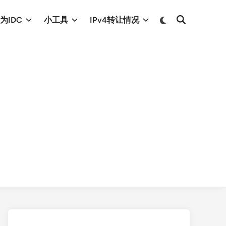
Switch
为IDC
小工具
IPv4转让情况
Open
to
Search
dark
mode