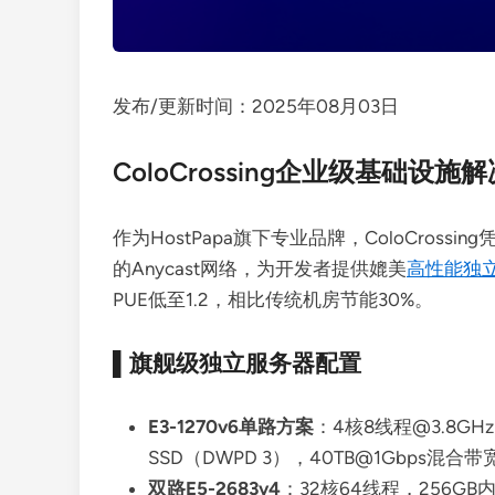
发布/更新时间：2025年08月03日
ColoCrossing企业级基础设施
作为HostPapa旗下专业品牌，ColoCross
的Anycast网络，为开发者提供媲美
高性能独
PUE低至1.2，相比传统机房节能30%。
▌旗舰级独立服务器配置
E3-1270v6单路方案
：4核8线程@3.8GHz 
SSD（DWPD 3），40TB@1Gbps混合带宽
双路E5-2683v4
：32核64线程，256GB内