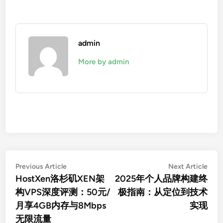
admin
More by admin
文
Previous
Nex
Previous Article
Next Article
article:
artic
HostXen洛杉矶XEN架
2025年个人品牌构建终
章
构VPS深度评测：50元/
极指南：从定位到技术
导
月享4GB内存与8Mbps
实现
航
无限流量