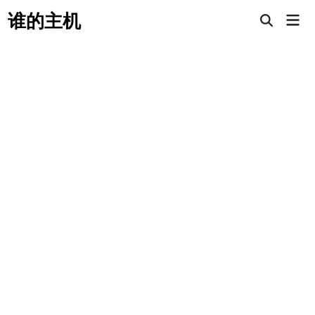
Skip
谁的主机
Mai
to
Open
Men
Search
content