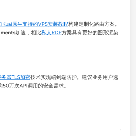
非iKuai原生支持的VPS安装教程
构建定制化路由方案。
nments
加速，相比
私人RDP
方案具有更好的图形渲染
务器TLS加密
技术实现端到端防护。建议业务用户选
50万次API调用的安全需求。