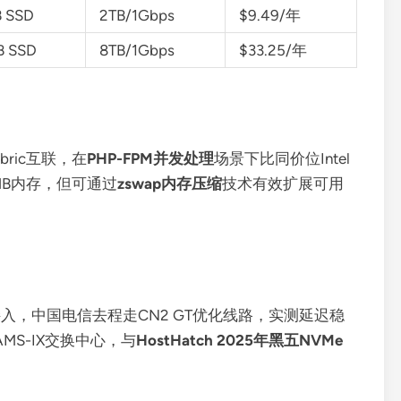
 SSD
2TB/1Gbps
$9.49/年
B SSD
8TB/1Gbps
$33.25/年
abric互联，在
PHP-FPM并发处理
场景下比同价位Intel
MB内存，但可通过
zswap内存压缩
技术有效扩展可用
双线接入，中国电信去程走CN2 GT优化线路，实测延迟稳
S-IX交换中心，与
HostHatch 2025年黑五NVMe
。