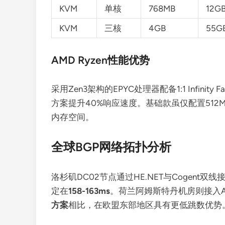
KVM
单核
768MB
12GB
KVM
三核
4GB
55G
AMD Ryzen性能优势
采用Zen3架构的EPYC处理器配备1:1 Infinity F
方案提升40%响应速度。基础款虽仅配置512
内存空间。
全球BGP网络拓扑分析
洛杉矶DC02节点通过HE.NET与Cogent
定在
158-163ms
。荷兰阿姆斯特丹机房则接入AM
方案
相比，在欧盟东部地区具有更低跳数优势