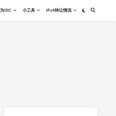
Switch
为IDC
小工具
IPv4转让情况
Open
to
Search
dark
mode