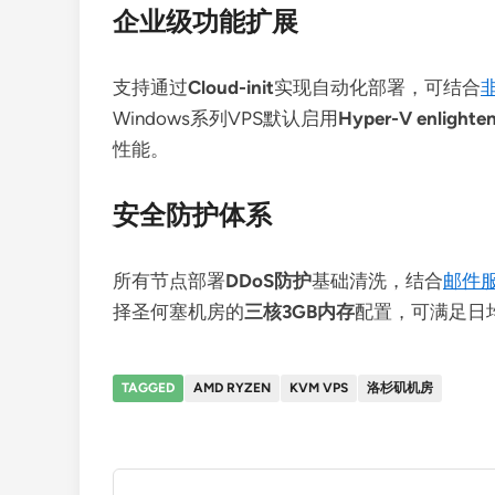
企业级功能扩展
支持通过
Cloud-init
实现自动化部署，可结合
Windows系列VPS默认启用
Hyper-V enlighte
性能。
安全防护体系
所有节点部署
DDoS防护
基础清洗，结合
邮件服
择圣何塞机房的
三核3GB内存
配置，可满足日均
TAGGED
AMD RYZEN
KVM VPS
洛杉矶机房