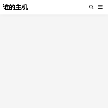
Skip
谁的主机
Mai
to
Open
Men
Search
content