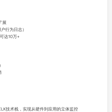
扩展
如用户行为日志）
可达10万+
）
销
ana + ELK技术栈，实现从硬件到应用的立体监控