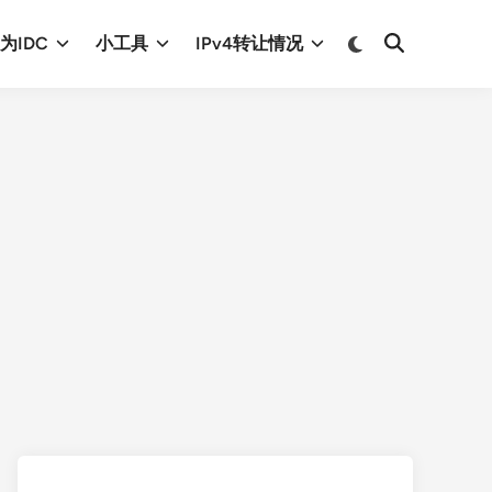
Switch
为IDC
小工具
IPv4转让情况
Open
to
Search
dark
mode