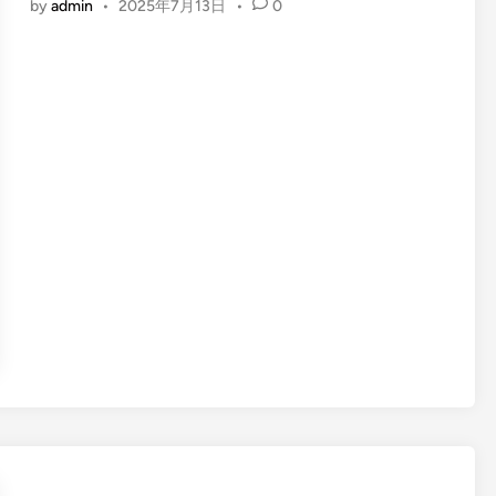
by
admin
•
2025年7月13日
•
0
r
n
案
k
解
V
析
P
S
深
度
解
析
：
高
性
能
W
i
n
d
o
w