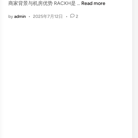
i
R
商家背景与机房优势 RACKH是 …
Read more
n
A
by
admin
•
2025年7月12日
•
2
C
K
H
新
加
坡
/
印
尼
独
服
限
时
特
惠
：
X