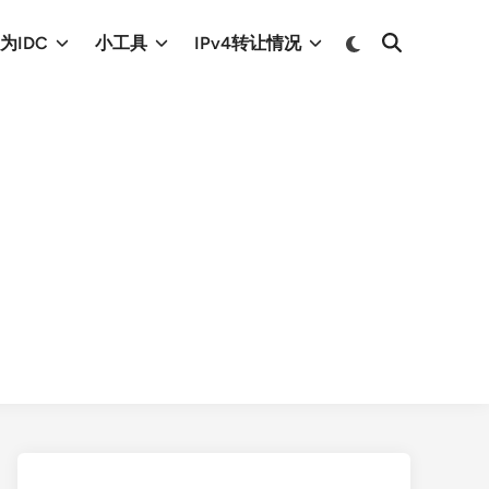
Switch
为IDC
小工具
IPv4转让情况
Open
to
Search
dark
mode