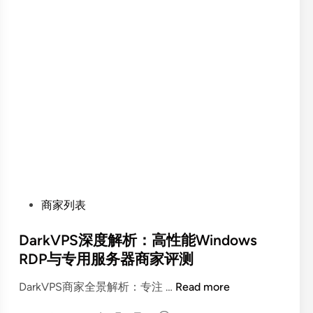
R
A
C
K
H
在
新
加
坡
和
印
尼
P
商家列表
的
o
专
s
DarkVPS深度解析：高性能Windows
用
t
服
RDP与专用服务器商家评测
e
务
D
DarkVPS商家全景解析：专注 …
Read more
d
器
a
i
方