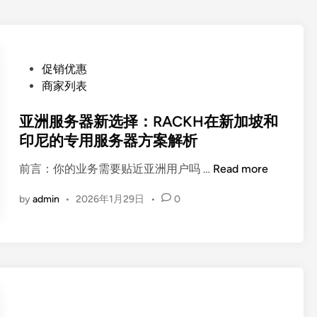
P
促销优惠
o
商家列表
s
t
亚洲服务器新选择：RACKH在新加坡和
e
印尼的专用服务器方案解析
d
亚
前言：你的业务需要贴近亚洲用户吗 …
Read more
i
洲
n
by
admin
•
2026年1月29日
•
0
服
务
器
新
选
择
：