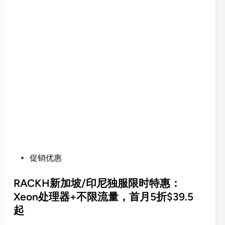
P
促销优惠
o
s
RACKH新加坡/印尼独服限时特惠：
t
Xeon处理器+不限流量，首月5折$39.5
e
起
d