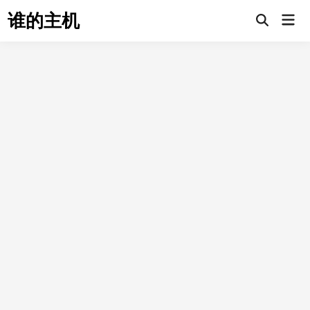
Skip
谁的主机
Mai
to
Open
Men
Search
content