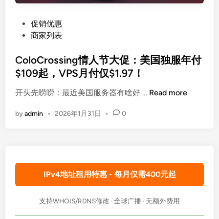
P
促销优惠
o
商家列表
s
t
ColoCrossing情人节大促：美国独服年付
e
$109起，VPS月付仅$1.97！
d
C
开头先唠唠：最近美国服务器有啥好 …
Read more
i
o
n
by
admin
•
2026年1月31日
•
0
l
o
C
r
o
IPv4地址租用特惠 - 每月仅需400元起
s
s
i
支持WHOIS/RDNS修改 · 全球广播 · 无额外费用
n