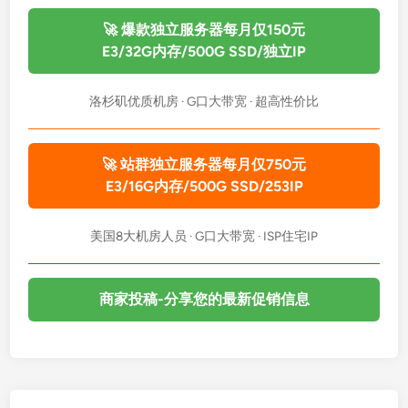
g
情
🚀 爆款独立服务器每月仅150元
人
E3/32G内存/500G SSD/独立IP
节
大
洛杉矶优质机房 · G口大带宽 · 超高性价比
促
：
美
🚀 站群独立服务器每月仅750元
国
E3/16G内存/500G SSD/253IP
独
服
美国8大机房人员 · G口大带宽 · ISP住宅IP
年
付
$
商家投稿-分享您的最新促销信息
1
0
9
起
，