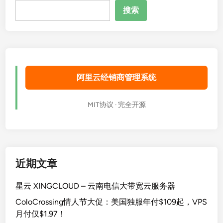
搜
V
搜索
索
P
S
月
付
仅
阿里云经销商管理系统
$
1
.
MIT协议 · 完全开源
9
7
！
近期文章
星云 XINGCLOUD – 云南电信大带宽云服务器
ColoCrossing情人节大促：美国独服年付$109起，VPS
月付仅$1.97！