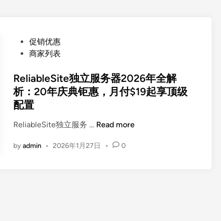
P
促销优惠
o
商家列表
s
t
ReliableSite独立服务器2026年全解
e
析：20年庆典钜惠，月付$19起享顶级
d
配置
i
n
R
ReliableSite独立服务 …
Read more
e
by
admin
•
2026年1月27日
•
0
l
i
a
b
l
e
S