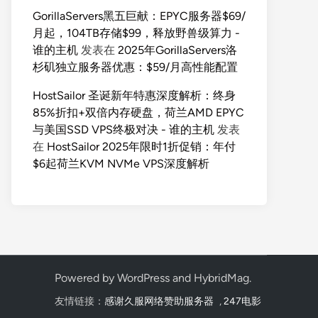
GorillaServers黑五巨献：EPYC服务器$69/
月起，104TB存储$99，释放野兽级算力 -
谁的主机
发表在
2025年GorillaServers洛
杉矶独立服务器优惠：$59/月高性能配置
HostSailor 圣诞新年特惠深度解析：终身
85%折扣+双倍内存硬盘，荷兰AMD EPYC
与美国SSD VPS终极对决 - 谁的主机
发表
在
HostSailor 2025年限时1折促销：年付
$6起荷兰KVM NVMe VPS深度解析
Powered by
WordPress
and
HybridMag
.
友情链接：
感谢久服网络赞助服务器
,
247电影