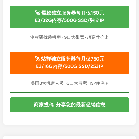
指
购
南
指
🚀 爆款独立服务器每月仅150元
南
E3/32G内存/500G SSD/独立IP
：
高
洛杉矶优质机房 · G口大带宽 · 超高性价比
性
能
方
🚀 站群独立服务器每月仅750元
案
E3/16G内存/500G SSD/253IP
与
优
美国8大机房人员 · G口大带宽 · ISP住宅IP
化
策
略
商家投稿-分享您的最新促销信息