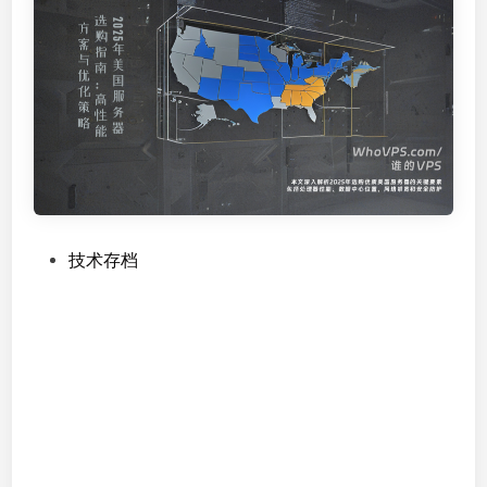
s
独
立
服
务
器
（
乌
克
兰
P
技术存档
/
o
荷
s
兰
t
/
e
美
d
国
i
）
n
：