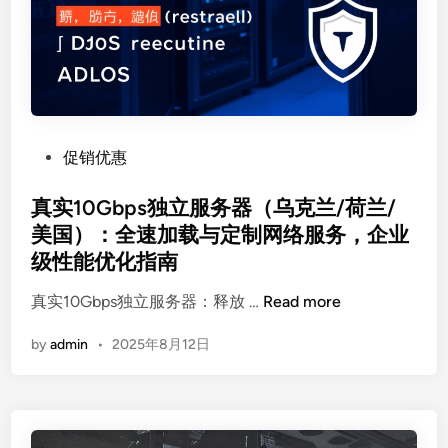
P
促销优惠
o
s
真实10Gbps独立服务器（乌克兰/荷兰/
t
美国）：全速加载与定制网络服务，企业
e
级性能优化指南
d
i
真
真实10Gbps独立服务器：释放 …
Read more
n
实
by
admin
•
2025年8月12日
1
0
G
b
p