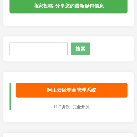
线
商家投稿-分享您的最新促销信息
P
T
P
/
光
搜
纤
搜索
索
/
卫
星
综
合
阿里云经销商管理系统
服
务
深
MIT协议 · 完全开源
度
评
测