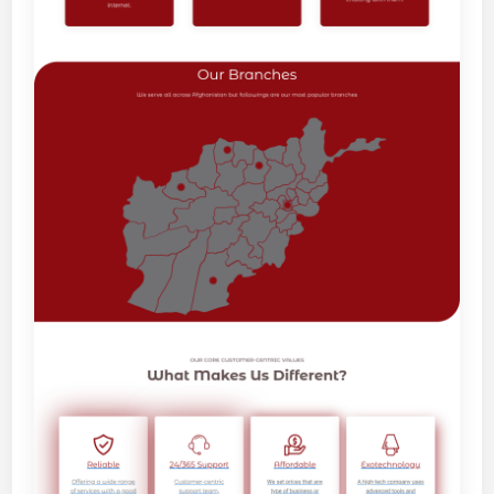
存
储
与
带
宽
加
倍
优
惠