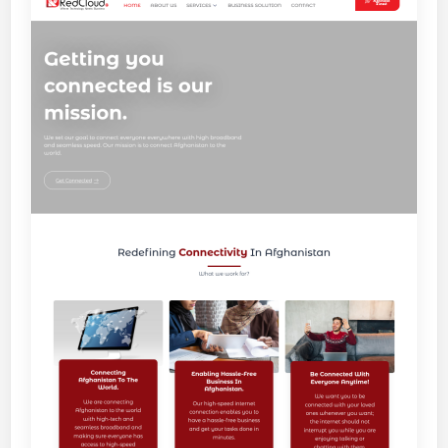
配
K
置
V
解
M
析
V
P
S
促
销
：
S
S
D
R
A
I
D
-
1
0