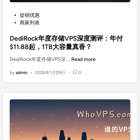
P
促销优惠
o
商家列表
s
t
DediRock年度存储VPS深度测评：年付
e
$11.88起，1TB大容量真香？
d
D
DediRock年度存储VPS深 …
Read more
i
e
n
by
admin
•
2026年1月29日
•
0
d
i
R
o
c
k
年
度
存