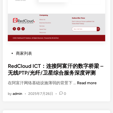
P
商家列表
o
s
RedCloud ICT：连接阿富汗的数字桥梁 –
t
无线PTP/光纤/卫星综合服务深度评测
e
R
在阿富汗网络基础设施薄弱的背景下 …
Read more
d
e
i
by
admin
•
2025年7月26日
•
0
d
n
C
l
o