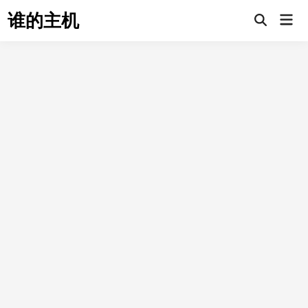
Skip
谁的主机
Mai
to
Open
Men
Search
content