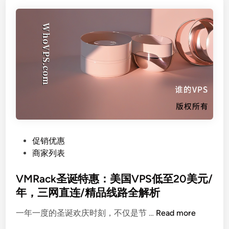
.
1
8
T
9
B
！
大
S
容
p
量
e
真
c
香
t
？
r
a
I
P
促销优惠
P
o
商家列表
荷
s
兰
t
VMRack圣诞特惠：美国VPS低至20美元/
A
e
年，三网直连/精品线路全解析
M
d
V
D
一年一度的圣诞欢庆时刻，不仅是节 …
Read more
i
M
E
n