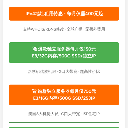
u
IPv4地址租用特惠 - 每月仅需400元起
d
I
C
支持WHOIS/RDNS修改 · 全球广播 · 无额外费用
T
：
连
🚀 爆款独立服务器每月仅150元
接
E3/32G内存/500G SSD/独立IP
阿
富
洛杉矶优质机房 · G口大带宽 · 超高性价比
汗
的
数
🚀 站群独立服务器每月仅750元
字
E3/16G内存/500G SSD/253IP
桥
梁
美国8大机房人员 · G口大带宽 · ISP住宅IP
–
无