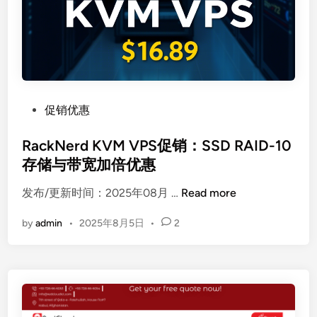
仓
：
美
国
独
立
服
P
促销优惠
务
o
器
s
RackNerd KVM VPS促销：SSD RAID-10
4
t
存储与带宽加倍优惠
5
e
美
R
发布/更新时间：2025年08月 …
Read more
d
元
a
i
by
admin
•
2025年8月5日
•
2
起
c
n
，
k
多
N
机
e
房
r
全
d