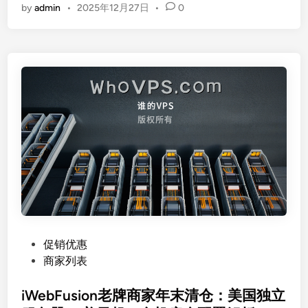
by
admin
•
2025年12月27日
•
0
R
P
a
Y
c
C
k
高
圣
配
诞
V
特
P
惠
S
：
深
美
度
国
测
V
评
P
：
S
性
低
能
P
促销优惠
至
、
o
商家列表
2
网
s
0
络
t
iWebFusion老牌商家年末清仓：美国独立
美
与