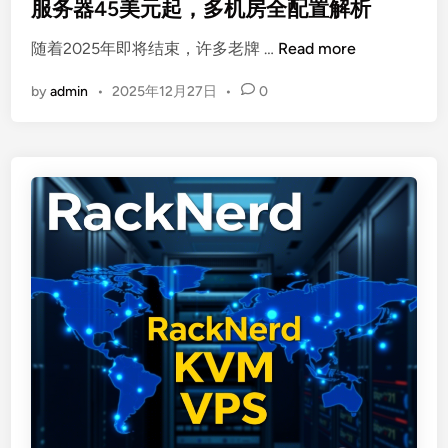
e
服务器45美元起，多机房全配置解析
元
数
d
i
/
据
随着2025年即将结束，许多老牌 …
Read more
i
W
年
主
n
by
admin
•
2025年12月27日
•
0
e
，
权
b
三
的
F
网
极
u
直
致
s
连
平
i
/
衡
o
精
n
品
老
线
牌
路
商
全
家
解
年
析
末
清