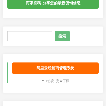
$
商家投稿-分享您的最新促销信息
3
.
8
/
月
搜
起
搜索
索
，
5
1
2
M
阿里云经销商管理系统
B
内
存
MIT协议 · 完全开源
/
2
0
G