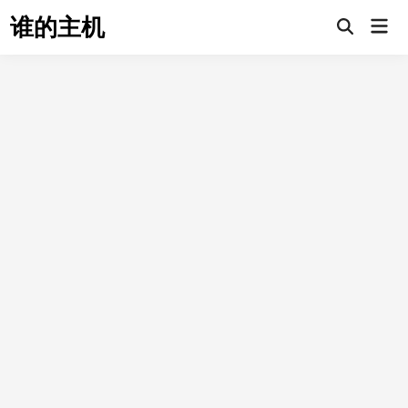
Skip
谁的主机
Mai
to
Open
Men
Search
content