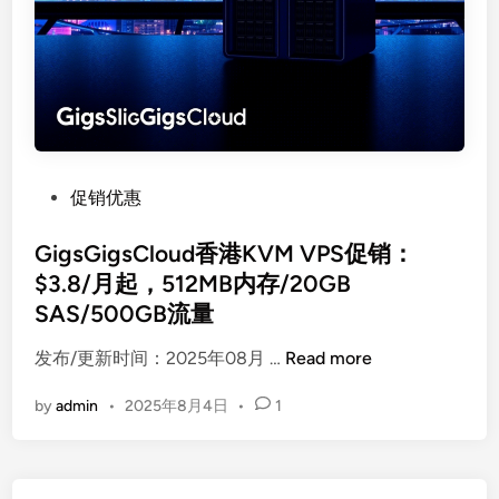
P
促销优惠
o
s
GigsGigsCloud香港KVM VPS促销：
t
$3.8/月起，512MB内存/20GB
e
SAS/500GB流量
d
i
G
发布/更新时间：2025年08月 …
Read more
n
i
by
admin
•
2025年8月4日
•
1
g
s
G
i