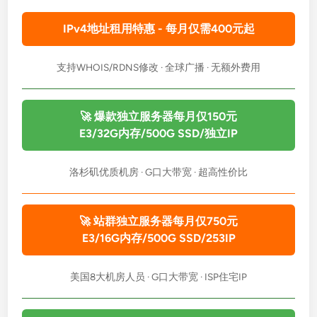
g
IPv4地址租用特惠 - 每月仅需400元起
s
C
l
支持WHOIS/RDNS修改 · 全球广播 · 无额外费用
o
u
d
🚀 爆款独立服务器每月仅150元
香
E3/32G内存/500G SSD/独立IP
港
K
洛杉矶优质机房 · G口大带宽 · 超高性价比
V
M
V
🚀 站群独立服务器每月仅750元
P
E3/16G内存/500G SSD/253IP
S
促
美国8大机房人员 · G口大带宽 · ISP住宅IP
销
：