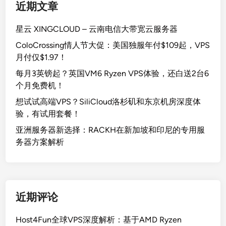
B
近期文章
S
A
星云 XINGCLOUD – 云南电信大带宽云服务器
S
ColoCrossing情人节大促：美国独服年付$109起，VPS
/
月付仅$1.97！
5
每月3英镑起？英国VM6 Ryzen VPS体验，还白送2台6
0
个月免费机！
0
G
想试试高端VPS？SiliCloud洛杉矶和东京机房深度体
B
验，有试用套餐！
流
亚洲服务器新选择：RACKH在新加坡和印尼的专用服
量
务器方案解析
近期评论
Host4Fun全球VPS深度解析：基于AMD Ryzen