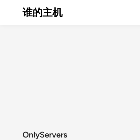
Skip
谁的主机
to
content
OnlyServers