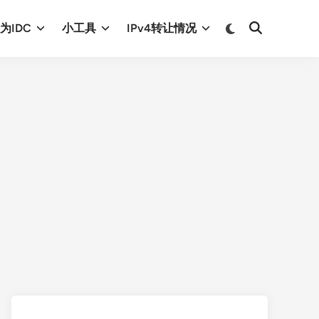
Switch
为IDC
小工具
IPv4转让情况
Open
to
Search
dark
mode