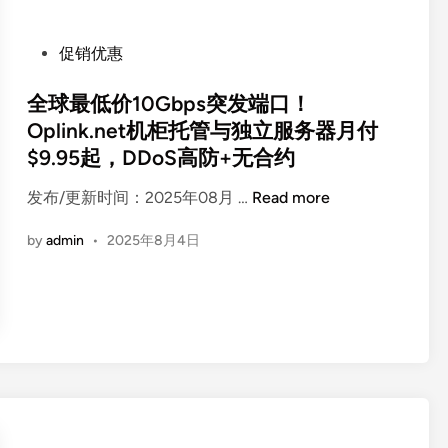
r
s
P
促销优惠
.
o
c
s
全球最低价10Gbps突发端口！
o
t
Oplink.net机柜托管与独立服务器月付
m
e
$9.95起，DDoS高防+无合约
2
d
0
i
全
发布/更新时间：2025年08月 …
Read more
2
n
球
6
by
admin
•
2025年8月4日
最
年
低
首
价
波
1
促
0
销
G
：
b
1
p
0
s