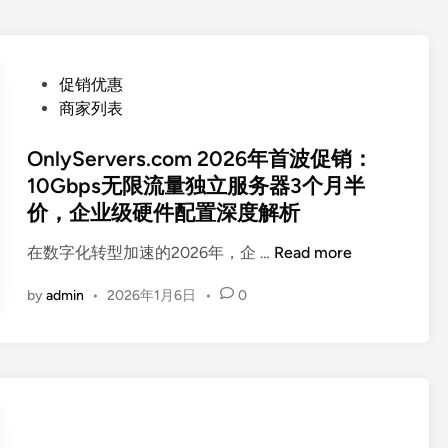
P
促销优惠
o
商家列表
s
t
OnlyServers.com 2026年首波促销：
e
10Gbps无限流量独立服务器3个月半
d
价，企业级硬件配置深度解析
i
n
O
在数字化转型加速的2026年，企 …
Read more
n
by
admin
•
2026年1月6日
•
0
l
y
S
e
r
v
e