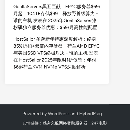
GorillaServers黑五巨献：EPYC服务器$69/
月起，104TB存储$99，释放野兽级算力 -
谁的主机
发表在
2025年GorillaServers洛
杉矶独立服务器优惠：$59/月高性能配置
HostSailor 圣诞新年特惠深度解析：终身
85%折扣+双倍内存硬盘，荷兰AMD EPYC
与美国SSD VPS终极对决 - 谁的主机
发表
在
HostSailor 2025年限时1折促销：年付
$6起荷兰KVM NVMe VPS深度解析
Powered by
WordPress
and
HybridMag
.
友情链接：
感谢久服网络赞助服务器
,
247电影