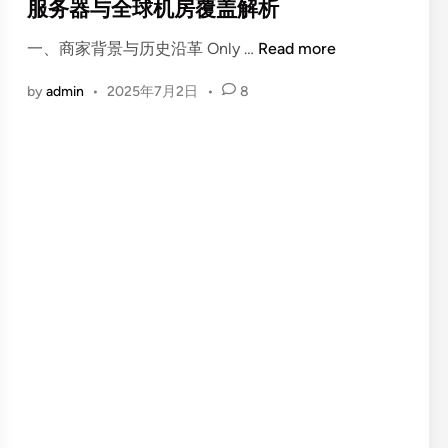
t
服务器与全球机房覆盖解析
企
与
e
业
独
O
一、商家背景与历史沿革 Only …
Read more
d
级
立
n
i
硬
by
admin
•
2025年7月2日
•
8
服
l
n
件
务
y
配
器
S
置
月
e
深
付
r
度
$
v
解
9
e
析
.
r
9
s
5
深
起
度
，
评
D
测
D
：
o
英