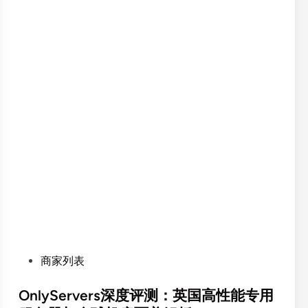
G
突
b
发
p
端
s
口
无
！
限
O
流
p
量
l
独
i
立
n
服
k
务
.
器
n
3
e
个
t
月
机
P
商家列表
半
柜
o
价
托
s
OnlyServers深度评测：英国高性能专用
，
管