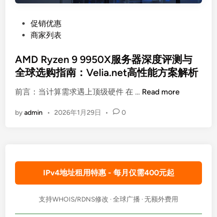
P
促销优惠
o
商家列表
s
t
AMD Ryzen 9 9950X服务器深度评测与
e
全球选购指南：Velia.net高性能方案解析
d
A
前言：当计算需求遇上顶级硬件 在 …
Read more
i
M
n
by
admin
•
2026年1月29日
•
0
D
R
y
z
e
IPv4地址租用特惠 - 每月仅需400元起
n
9
9
支持WHOIS/RDNS修改 · 全球广播 · 无额外费用
9