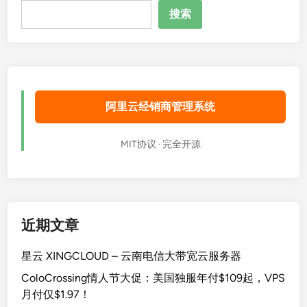
搜
e
搜索
索
l
i
a
.
n
阿里云经销商管理系统
e
t
高
MIT协议 · 完全开源
性
能
方
案
解
近期文章
析
星云 XINGCLOUD – 云南电信大带宽云服务器
ColoCrossing情人节大促：美国独服年付$109起，VPS
月付仅$1.97！