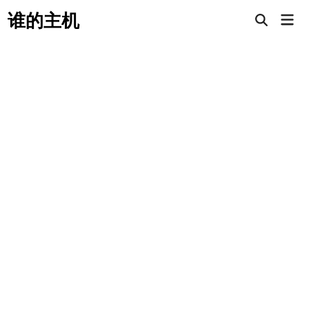
Skip
谁的主机
Mai
to
Open
Men
Search
content