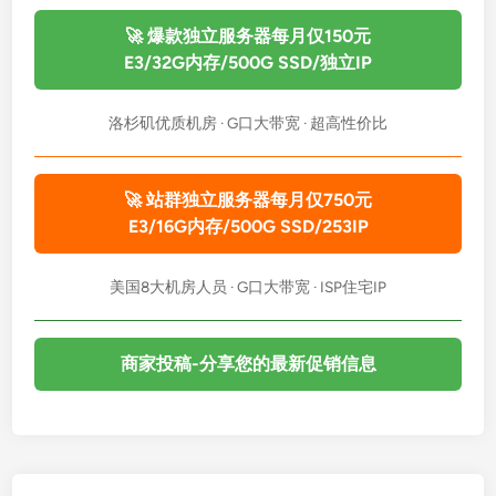
5
0
🚀 爆款独立服务器每月仅150元
X
E3/32G内存/500G SSD/独立IP
服
务
洛杉矶优质机房 · G口大带宽 · 超高性价比
器
深
度
🚀 站群独立服务器每月仅750元
评
E3/16G内存/500G SSD/253IP
测
与
美国8大机房人员 · G口大带宽 · ISP住宅IP
全
球
选
商家投稿-分享您的最新促销信息
购
指
南
：
V