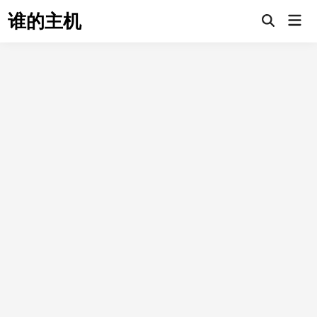
Skip
谁的主机
Mai
to
Open
Men
Search
content