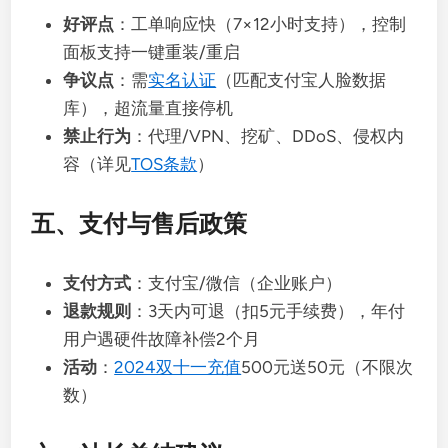
好评点
：工单响应快（7×12小时支持），控制
面板支持一键重装/重启
争议点
：需
实名认证
（匹配支付宝人脸数据
库），超流量直接停机
禁止行为
：代理/VPN、挖矿、DDoS、侵权内
容（详见
TOS条款
）
五、支付与售后政策
支付方式
：支付宝/微信（企业账户）
退款规则
：3天内可退（扣5元手续费），年付
用户遇硬件故障补偿2个月
活动
：
2024双十一充值
500元送50元（不限次
数）