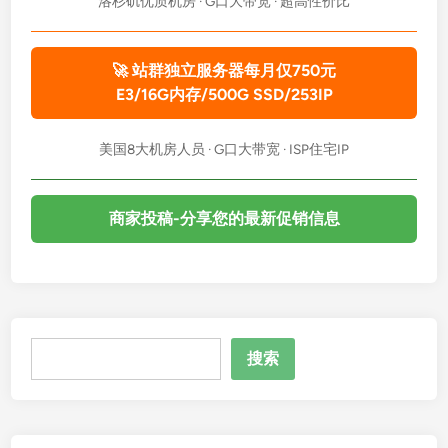
洛杉矶优质机房 · G口大带宽 · 超高性价比
🚀 站群独立服务器每月仅750元
E3/16G内存/500G SSD/253IP
美国8大机房人员 · G口大带宽 · ISP住宅IP
商家投稿-分享您的最新促销信息
搜
搜索
索