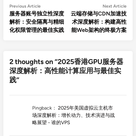
文
Previous
Nex
Previous Article
Next Article
article:
artic
服务器账号独立性深度
云端存储与CDN加速技
章
解析：安全隔离与精细
术深度解析：构建高性
导
化权限管理的最佳实践
能Web架构的终极方案
航
2 thoughts on “
2025香港GPU服务器
深度解析：高性能计算应用与最佳实
践
”
Pingback：
2025年美国虚拟云主机市
场深度解析：增长动力、技术演进与战
略展望 - 谁的VPS