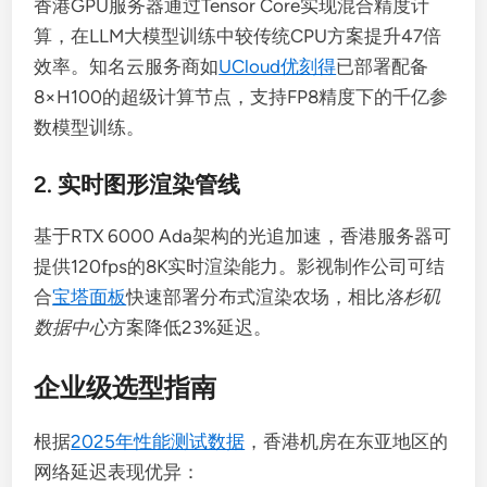
香港GPU服务器通过Tensor Core实现混合精度计
算，在LLM大模型训练中较传统CPU方案提升47倍
效率。知名云服务商如
UCloud优刻得
已部署配备
8×H100的超级计算节点，支持FP8精度下的千亿参
数模型训练。
2. 实时图形渲染管线
基于RTX 6000 Ada架构的光追加速，香港服务器可
提供120fps的8K实时渲染能力。影视制作公司可结
合
宝塔面板
快速部署分布式渲染农场，相比
洛杉矶
数据中心
方案降低23%延迟。
企业级选型指南
根据
2025年性能测试数据
，香港机房在东亚地区的
网络延迟表现优异：