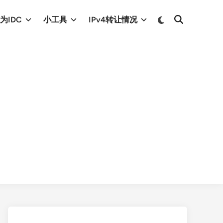
Switch
为IDC
小工具
IPv4转让情况
Open
to
Search
dark
mode