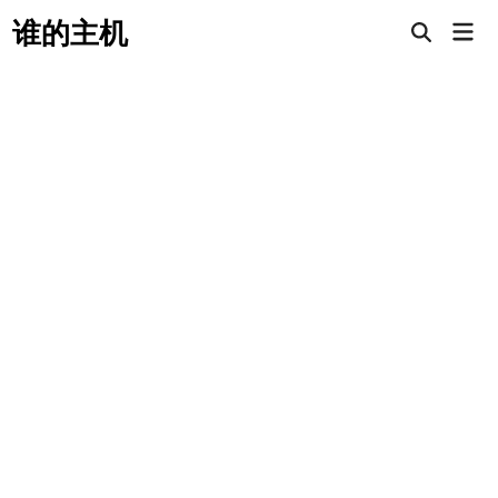
Skip
谁的主机
Mai
to
Open
Men
Search
content