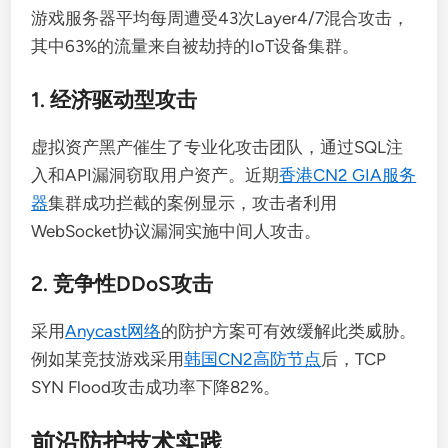
游戏服务器平均每周遭受43次Layer4/7混合攻击，
其中63%的流量来自被劫持的IoT设备集群。
1. 经济驱动型攻击
虚拟资产黑产催生了专业化攻击团队，通过SQL注
入和API漏洞窃取用户资产。近期
香港CN2 GIA服务
器
集群成功拦截的案例显示，攻击者利用
WebSocket协议漏洞实施中间人攻击。
2. 竞争性DDoS攻击
采用
Anycast网络
的防护方案可有效缓解此类威胁。
例如某竞技游戏采用
韩国CN2高防节点
后，TCP
SYN Flood攻击成功率下降82%。
前沿防护技术实践