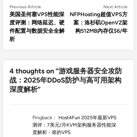
文
Previous
Nex
Previous Article
Next Article
article:
artic
美国圣何塞VPS性能深
NFPHosting超值VPS方
章
度评测：网络延迟、硬
案：洛杉矶OpenVZ架
导
件配置与数据安全全解
构512MB内存仅$6/年
航
析
4 thoughts on “
游戏服务器安全攻防
战：2025年DDoS防护与高可用架构
深度解析
”
Pingback：
Host4Fun 2025年最新VPS
测评：7美元/月KVM架构服务器性能深
度解析 - 谁的VPS