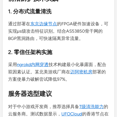
1. 分布式流量清洗
通过部署在
东京边缘节点
的FPGA硬件加速设备，可
实现μs级攻击特征识别。结合AS53850骨干网的
BGP黑洞路由，可快速隔离异常流量。
2. 零信任架构实施
采用
ngrokd内网穿透
技术构建最小化暴露面，配合
双因素认证。某北美游戏厂商在
迈阿密机房
部署的
方案使暴力破解尝试降低97%。
服务器选型建议
对于中小游戏开发商，推荐选择具备
T级清洗能力
的
云服务商。测试数据显示，
UFOCloud
的香港节点在