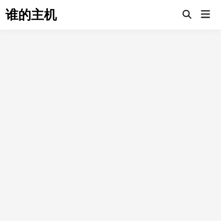
Skip
谁的主机
Mai
to
Open
Men
Search
content