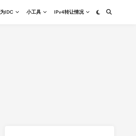
Switch
为IDC
小工具
IPv4转让情况
Open
to
Search
dark
mode