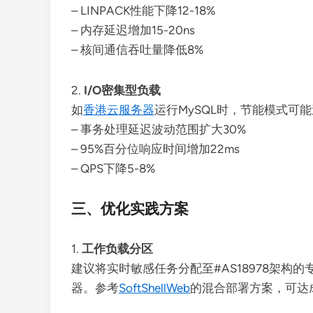
– LINPACK性能下降12-18%
– 内存延迟增加15-20ns
– 核间通信吞吐量降低8%
2.
I/O密集型负载
如
香港云服务器
运行MySQL时，节能模式可
– 事务处理延迟波动范围扩大30%
– 95%百分位响应时间增加22ms
– QPS下降5-8%
三、优化实践方案
1.
工作负载分区
建议将实时敏感任务分配至#AS18978架
器。参考
SoftShellWeb
的混合部署方案，可达