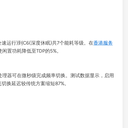
速运行)到C6(深度休眠)共7个能耗等级。在
香港服务
可使闲置功耗降低至TDP的5%。
PC2.0协议，处理器可在微秒级完成频率切换。测试数据显示，启用
器，状态切换延迟较传统方案缩短87%。