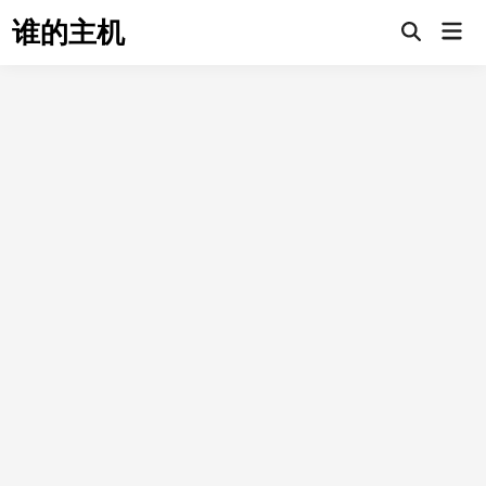
Skip
谁的主机
Mai
to
Open
Men
Search
content