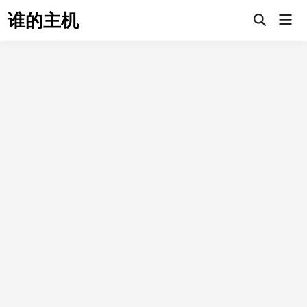
Skip
谁的主机
Mai
to
Open
Men
Search
content