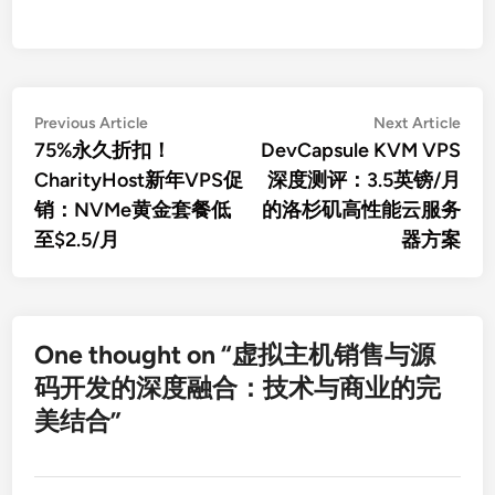
文
Previous
Nex
Previous Article
Next Article
article:
artic
75%永久折扣！
DevCapsule KVM VPS
章
CharityHost新年VPS促
深度测评：3.5英镑/月
导
销：NVMe黄金套餐低
的洛杉矶高性能云服务
航
至$2.5/月
器方案
One thought on “
虚拟主机销售与源
码开发的深度融合：技术与商业的完
美结合
”