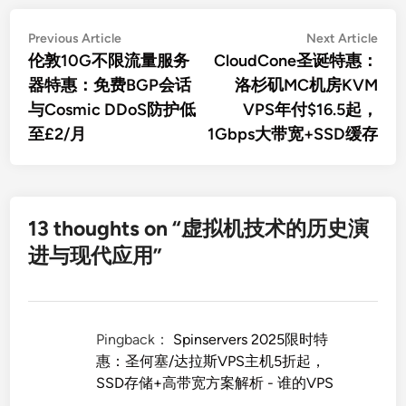
文
Previous
Nex
Previous Article
Next Article
article:
artic
伦敦10G不限流量服务
CloudCone圣诞特惠：
章
器特惠：免费BGP会话
洛杉矶MC机房KVM
导
与Cosmic DDoS防护低
VPS年付$16.5起，
航
至£2/月
1Gbps大带宽+SSD缓存
13 thoughts on “
虚拟机技术的历史演
进与现代应用
”
Pingback：
Spinservers 2025限时特
惠：圣何塞/达拉斯VPS主机5折起，
SSD存储+高带宽方案解析 - 谁的VPS