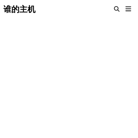
Skip
谁的主机
Mai
to
Open
Men
Search
content