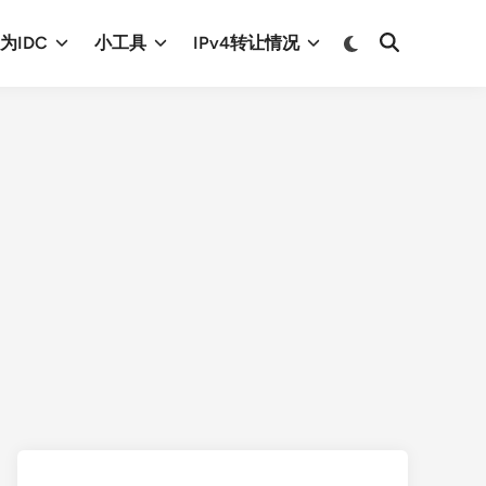
Switch
为IDC
小工具
IPv4转让情况
Open
to
Search
dark
mode