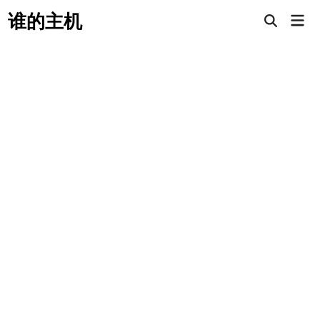
Skip
谁的主机
Mai
to
Open
Men
Search
content