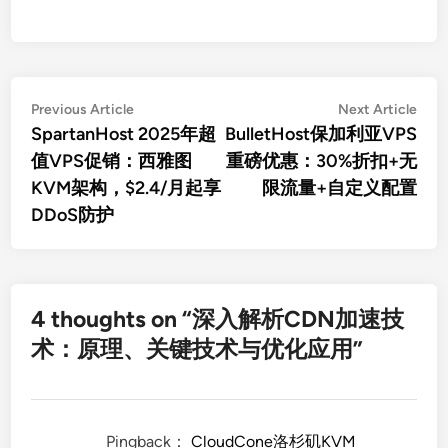
文
Previous
Nex
Previous Article
Next Article
article:
artic
SpartanHost 2025年超
BulletHost保加利亚VPS
章
值VPS促销：西雅图
重磅优惠：30%折扣+无
导
KVM架构，$2.4/月起享
限流量+自定义配置
航
DDoS防护
4 thoughts on “
深入解析CDN加速技
术：原理、关键技术与优化应用
”
Pingback：
CloudCone洛杉矶KVM