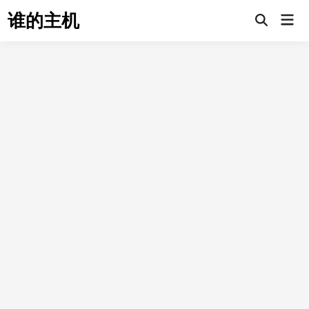
Skip
谁的主机
Mai
to
Open
Men
Search
content