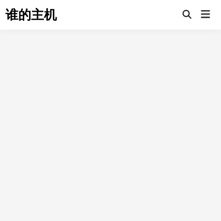
Skip
谁的主机
Mai
to
Open
Men
Search
content