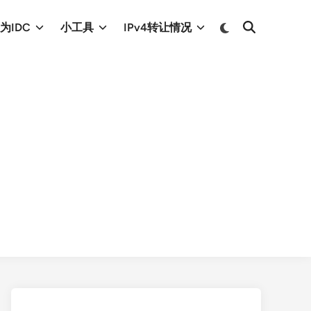
Switch
为IDC
小工具
IPv4转让情况
Open
to
Search
dark
mode