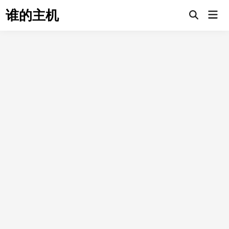
Skip
谁的主机
Mai
to
Open
Men
Search
content