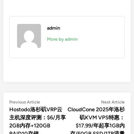
admin
More by admin
文
Previous
Nex
Previous Article
Next Article
article:
artic
Hostodo洛杉矶VRP云
CloudCone 2025年洛杉
章
主机深度评测：$6/月享
矶KVM VPS特惠：
导
2GB内存+120GB
$17.99/年起享1GB内
航
RAID10存储
存/50GB SSD/1TB流量