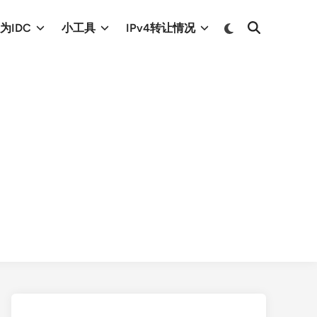
Switch
为IDC
小工具
IPv4转让情况
Open
to
Search
dark
mode