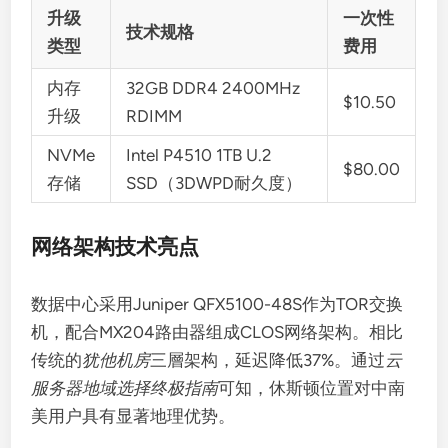
升级
一次性
技术规格
类型
费用
内存
32GB DDR4 2400MHz
$10.50
升级
RDIMM
NVMe
Intel P4510 1TB U.2
$80.00
存储
SSD（3DWPD耐久度）
网络架构技术亮点
数据中心采用Juniper QFX5100-48S作为TOR交换
机，配合MX204路由器组成CLOS网络架构。相比
传统的
犹他机房
三層架构，延迟降低37%。通过
云
服务器地域选择终极指南
可知，休斯顿位置对中南
美用户具有显著地理优势。