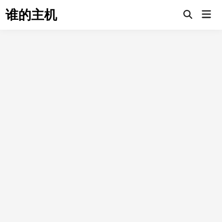
Skip
谁的主机
Mai
to
Open
Men
Search
content