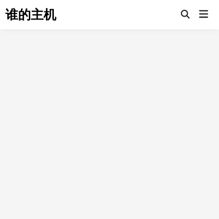
Skip
谁的主机
Mai
to
Open
Men
Search
content