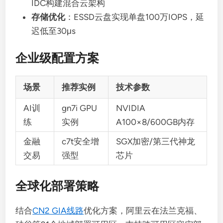
IDC构建混合云架构
存储优化
：ESSD云盘实现单盘100万IOPS，延
迟低至30μs
企业级配置方案
场景
推荐实例
技术参数
AI训
gn7i GPU
NVIDIA
练
实例
A100×8/600GB内存
金融
c7t安全增
SGX加密/第三代神龙
交易
强型
芯片
全球化部署策略
结合
CN2 GIA线路
优化方案，阿里云在法兰克福、