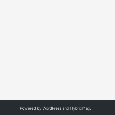
Powered by
WordPress
and
HybridMag
.