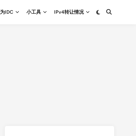
Switch
为IDC
小工具
IPv4转让情况
Open
to
Search
dark
mode