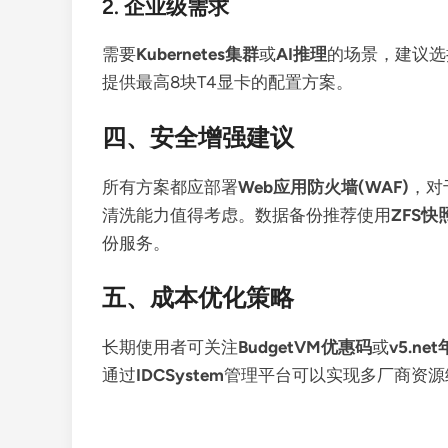
2. 企业级需求
需要
Kubernetes集群
或
AI推理
的场景，建议选
提供最高8块T4显卡的配置方案。
四、安全增强建议
所有方案都应部署
Web应用防火墙(WAF)
，对
清洗能力值得考虑。数据备份推荐使用
ZFS快
份服务。
五、成本优化策略
长期使用者可关注
BudgetVM优惠码
或
v5.ne
通过
IDCSystem
管理平台可以实现多厂商资源