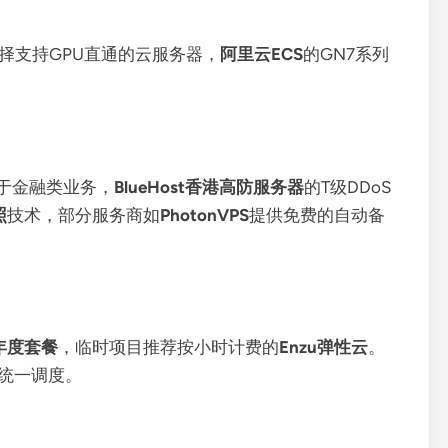
择支持GPU直通的云服务器，
阿里云ECS
的GN7系列
于金融类业务，
BlueHost香港高防服务器
的T级DDoS
照
技术，部分服务商如
PhotonVPS
提供免费的自动备
t年度套餐
，临时项目推荐按小时计费的
Enzu弹性云
。
统一调度。