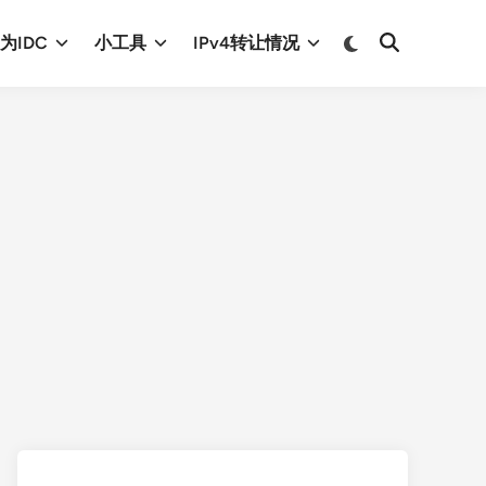
Switch
为IDC
小工具
IPv4转让情况
Open
to
Search
dark
mode