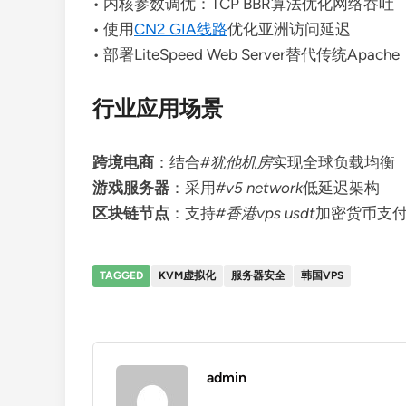
• 内核参数调优：TCP BBR算法优化网络吞吐
• 使用
CN2 GIA线路
优化亚洲访问延迟
• 部署LiteSpeed Web Server替代传统Apache
行业应用场景
跨境电商
：结合
#犹他机房
实现全球负载均衡
游戏服务器
：采用
#v5 network
低延迟架构
区块链节点
：支持
#香港vps usdt
加密货币支
TAGGED
KVM虚拟化
服务器安全
韩国VPS
admin