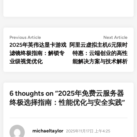
文
Previous
Nex
Previous Article
Next Article
article:
artic
2025年英伟达显卡游戏
阿里云虚拟主机6元限时
章
滤镜终极指南：解锁专
特惠：云端创业的高性
导
业级视觉优化
能解决方案与技术解析
航
6 thoughts on “
2025年免费云服务器
终极选择指南：性能优化与安全实践
”
说
michaeltaylor
2025年11月17日 上午4:25
道：