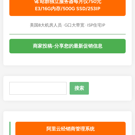
🚀 站群独立服务器每月仅750元
E3/16G内存/500G SSD/253IP
美国8大机房人员 · G口大带宽 · ISP住宅IP
商家投稿-分享您的最新促销信息
搜
搜索
索
阿里云经销商管理系统