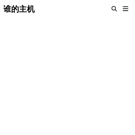
Skip
谁的主机
Mai
to
Open
Men
Search
content