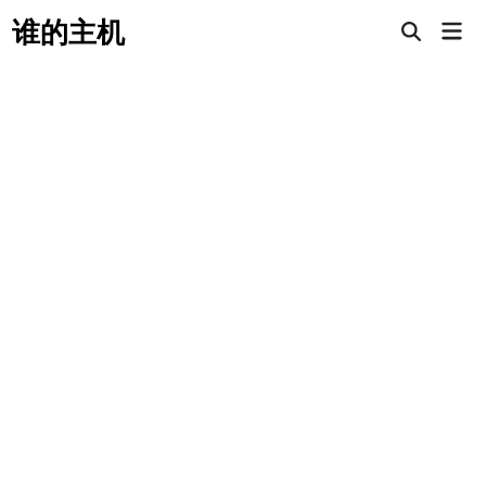
Skip
谁的主机
Mai
to
Open
Men
Search
content