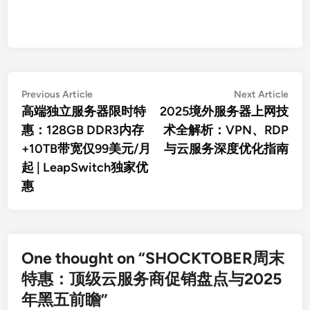
文
Previous
Nex
Previous Article
Next Article
article:
artic
高端独立服务器限时特
2025境外服务器上网技
章
惠：128GB DDR3内存
术全解析：VPN、RDP
导
+10TB带宽仅99美元/月
与云服务深度优化指南
航
起 | LeapSwitch独家优
惠
One thought on “
SHOCKTOBER周末
特惠：顶级云服务商促销盘点与2025
年黑五前瞻
”