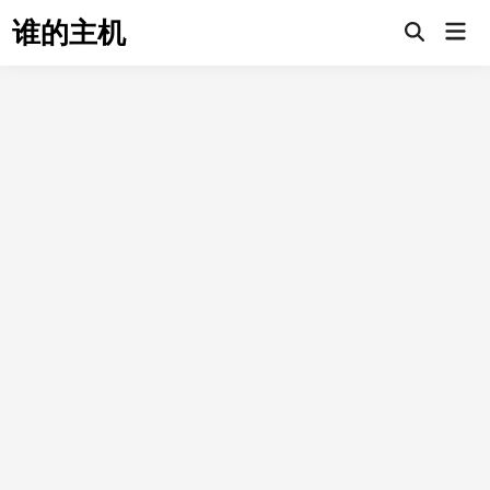
Skip
谁的主机
Mai
to
Open
Men
Search
content