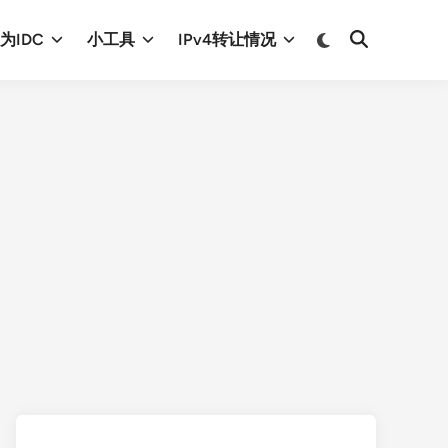
Switch
为IDC
小工具
IPv4转让情况
Open
to
Search
dark
mode