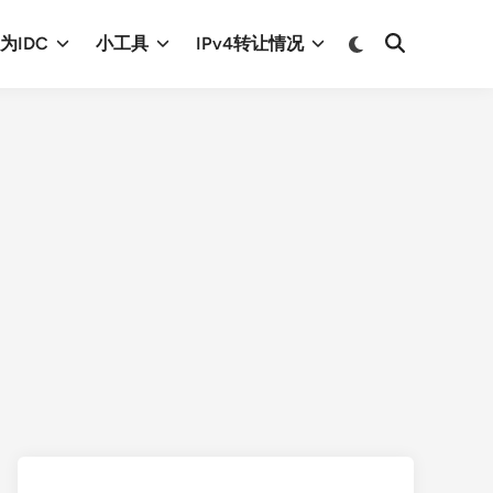
Switch
为IDC
小工具
IPv4转让情况
Open
to
Search
dark
mode