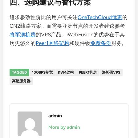
四、选购建议与替代方案
追求极致性价比的用户可关注
OneTechCloud优惠
的
CN2线路方案，而需要亚洲节点的开发者建议参考
将军澳机房
的VPS产品。iWebFusion的优势在于其
历史悠久的
Peer1网络架构
和硬件级
免费备份
服务。
TAGGED
10GBPS带宽
KVM架构
PEER1机房
洛杉矶VPS
高配服务器
admin
More by admin