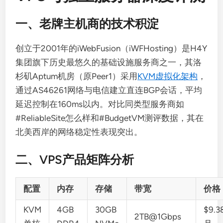
一、老牌主机商的技术积淀
创立于2001年的iWebFusion（iWFHosting）是H4Y
集团旗下历史最悠久的基础设施服务商之一，其洛
杉矶Aptum机房（原Peer1）采用
KVM虚拟化架构
，
通过AS46261网络与电信建立直连BGP会话，平均
延迟控制在160ms以内。对比同类型服务商如
#ReliableSite怎么样和#BudgetVM测评数据，其在
北美西岸的网络稳定性表现突出。
二、VPS产品矩阵分析
配置
内存
存储
带宽
价格
KVM
4GB
30GB
$9.3
2TB@1Gbps