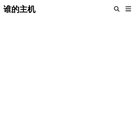
Skip
谁的主机
Mai
to
Open
Men
Search
content