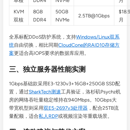
单核
DDR4
NVMe
月
KVM
8GB
50GB
$18.
2.5TB@1Gbps
双核
DDR4
NVMe
月
全系标配DDoS防护系统，支持
Windows/Linux双系
统
自由切换，相比同期
CloudCone的RAID10存储方
案
更适合高IOPS要求的数据库应用。
三、独立服务器性能实测
1Gbps基础款采用E3-1230v3+16GB+250GB SSD配
置，通过
SharkTech测速
工具验证，洛杉矶Psychz机
房的网络吞吐量稳定维持在940Mbps。10Gbps大
带宽机型则采用
双E5-2697v3处理器
，配合25TB流
量配额，适合
私人RDP
或视频渲染等重载场景。