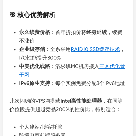
🎯 核心优势解析
永久续费价格
：首年折扣价将
终身延续
，续费
不涨价
企业级存储
：全系采用
RAID10 SSD缓存技术
，
I/O性能提升300%
中美优化线路
：洛杉矶MC机房接入
三网优化骨
干网
IPv6原生支持
：每个实例免费分配3个IPv6地址
此次闪购的VPS均搭载
Intel高性能处理器
，在同等
价位段提供超越竞品200%的性价比，特别适合：
个人建站/博客托管
跨境电商前端服务器