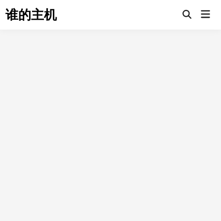
Skip
谁的主机
Mai
to
Open
Men
Search
content